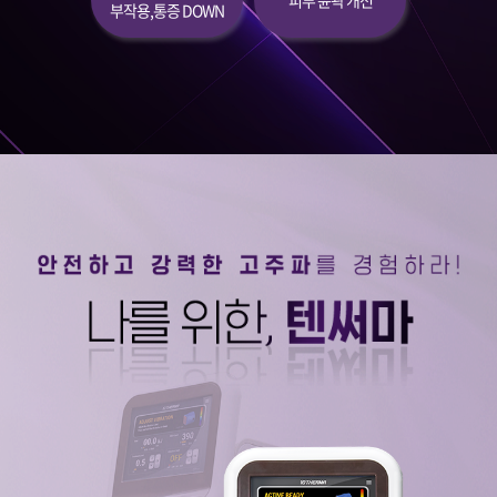
부작용,통증 DOWN
원주점
이천점
인천부평점
인천송도점
일산주엽점
잠실점
전주점
제주점
천안불당점