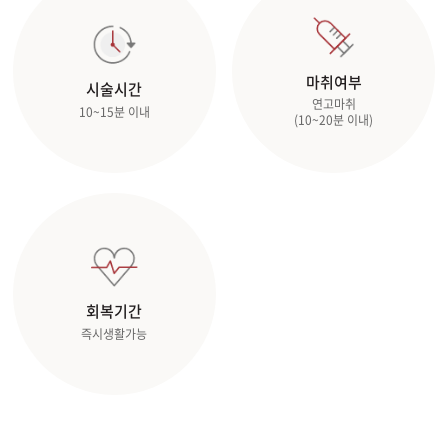
관악서울대입구점
마취여부
시술시간
광주상무점
연고마취
10~15분 이내
(10~20분 이내)
광주첨단점
구리점
노원점
명동점
회복기간
즉시생활가능
목동점
미아사거리점
부산서면점