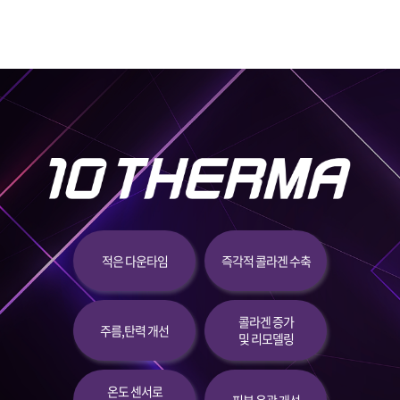
부천점
분당점
삼성점
세종점
송파점
적은 다운타임
즉각적 콜라겐 수축
수원인계점
신논현점
콜라겐 증가
주름,탄력 개선
및 리모델링
안양점
온도 센서로
압구정점
피부 윤곽 개선