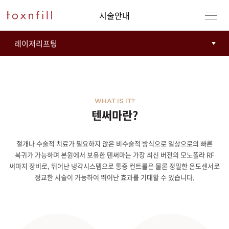
시술안내
WHAT IS IT?
텐써마란?
절개나 수술적 치료가 필요하지 않은 비수술적 방식으로 일상으로의 빠른
강남본점
남자
복귀가 가능하며 본원에서 보유한 텐써마는 가장 최신 버전의 모노폴라 RF
써마지 장비로, 뛰어난 냉각시스템으로 통증 컨트롤은 물론 정밀한 온도센서로
강동천호점
여자
정교한 시술이 가능하여 뛰어난 효과를 기대할 수 있습니다.
강서점
건대점