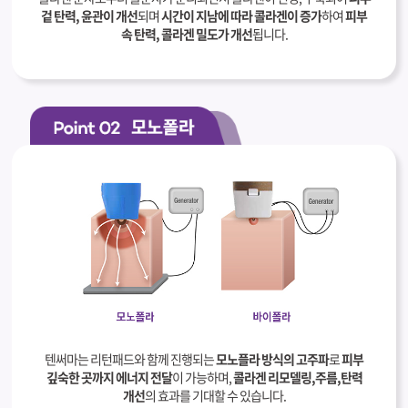
겉 탄력, 윤관이 개선
되며
시간이 지남에 따라 콜라겐이 증가
하여
피부
속 탄력, 콜라겐 밀도가 개선
됩니다.
텐써마는 리턴패드와 함께 진행되는
모노플라 방식의 고주파
로
피부
깊숙한 곳까지 에너지 전달
이 가능하며,
콜라겐 리모델링,주름,탄력
개선
의 효과를 기대할 수 있습니다.