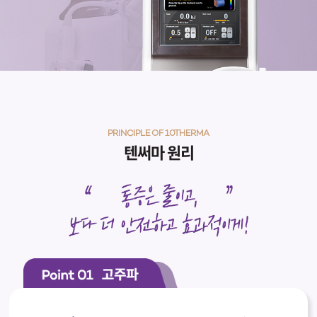
천안신부점
청주점
평택점
PRINCIPLE OF 10THERMA
홍대점
텐써마 원리