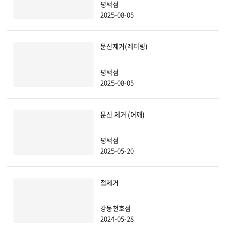
평택점
2025-08-05
관악서울대입구점
광주상무점
문신제거(레터링)
광주첨단점
평택점
2025-08-05
구리점
문신 제거 (어깨)
노원점
평택점
명동점
2025-05-20
목동점
점제거
미아사거리점
강동천호점
2024-05-28
부산서면점