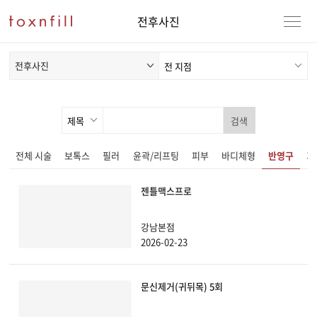
전후사진
전후사진
검색
전체 시술
보톡스
필러
윤곽/리프팅
피부
바디체형
반영구
기
젠틀맥스프로
강남본점
남자
강남본점
강동천호점
여자
2026-02-23
강서점
문신제거(귀뒤목) 5회
건대점