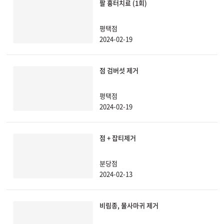
팔 흉터치료 (1회)
원주점
평택점
2024-02-19
이천점
점 검버섯 제거
인천부평점
평택점
인천송도점
2024-02-19
일산주엽점
점 + 잡티제거
잠실점
분당점
전주점
2024-02-13
제주점
비림종, 물사마귀 제거
천안불당점