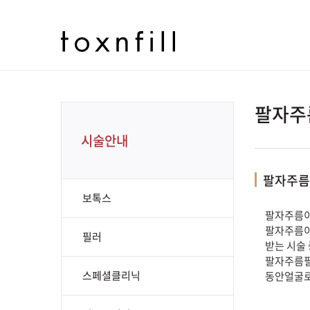
팔자주
시술안내
팔자주름
보톡스
팔자주름이
팔자주름이
필러
받는 시술
팔자주름필
스페셜클리닉
동안얼굴로