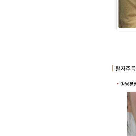
팔자주름
강남본