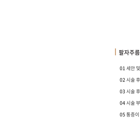
팔자주름
01
세안 및
02
시술 후
03
시술 후
04
시술 부
05
통증이 