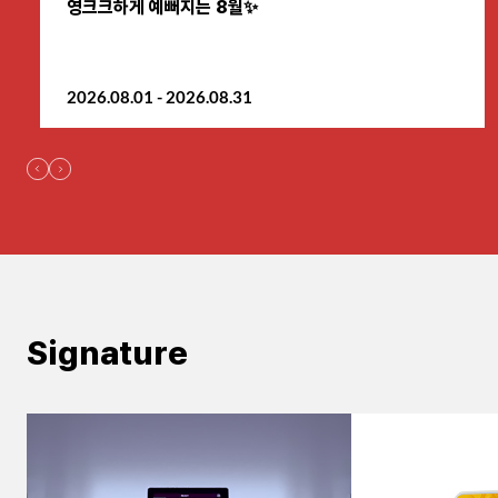
영크크하게 예뻐지는 8월✨
원주점
2026.08.01 - 2026.08.31
이천점
인천부평점
인천송도점
일산주엽점
잠실점
Signature
전주점
제주점
천안불당점