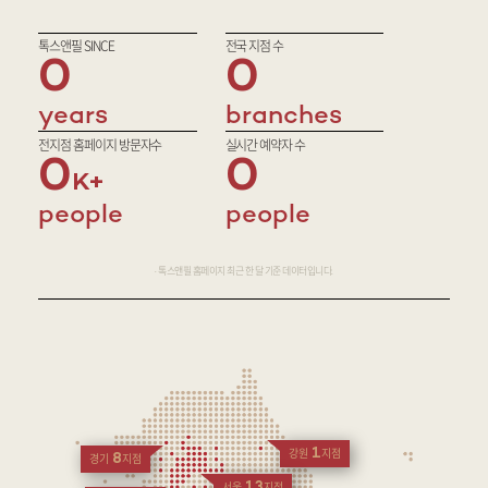
톡스앤필 SINCE
전국 지점 수
0
0
years
branches
전지점 홈페이지 방문자수
실시간 예약자 수
0
0
people
people
· 톡스앤필 홈페이지 최근 한 달 기준 데이터입니다.
1
강원
지점
8
경기
지점
13