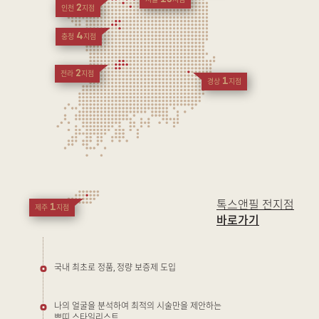
서울
지점
2
인천
지점
4
충청
지점
2
전라
지점
1
경상
지점
톡스앤필 전지점
1
제주
지점
바로가기
국내 최초로 정품, 정량 보증제 도입
나의 얼굴을 분석하여 최적의 시술만을 제안하는
쁘띠 스타일리스트