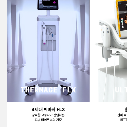
천안신부점
청주점
평택점
홍대점
4세대 써마지 FLX
강력한 고주파가 전달하는
진피 속
피부 타이트닝의 기준
리프