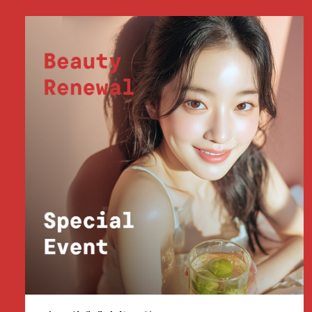
부천점
분당점
삼성점
세종점
송파점
수원인계점
신논현점
안양점
압구정점