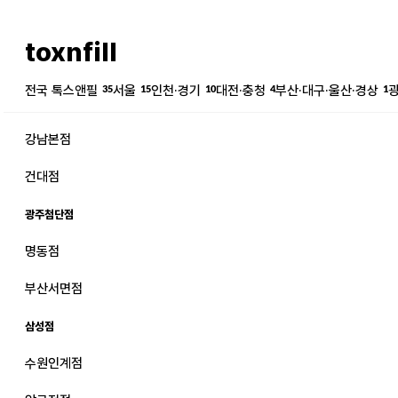
toxnfill
전국 톡스앤필
35
서울
15
인천·경기
10
대전·충청
4
부산·대구·울산·경상
1
강남본점
건대점
광주첨단점
명동점
강남본점
남자
부산서면점
강동천호점
여자
삼성점
강서점
수원인계점
건대점