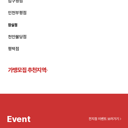
압구정점
관악서울대입구점
인천부평점
잠실점
광주상무점
천안불당점
광주첨단점
평택점
구리점
노원점
가맹모집 추천지역
명동점
목동점
미아사거리점
Event
전지점 이벤트 보러가기
부산서면점