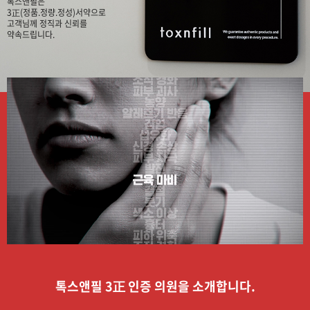
톡스앤필은
3正(정품.정량.정성)서약으로
고객님께 정직과 신뢰를
약속드립니다.
톡스앤필 3正 인증 의원을 소개합니다.