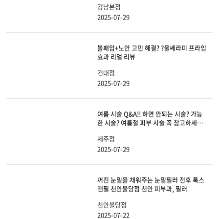
강남본점
킨케어
2025-07-29
볼패임+노안 고민 해결? ?울쎄라피 프라임
효과 리얼 리뷰
건대점
2025-07-29
여름 시술 Q&A!! 하면 안되는 시술? 가능
한 시술? 여름철 피부 시술 꼭 참고하세요!
✅
제주점
2025-07-29
꺼진 눈밑을 채워주는 눈밑필러 전후 톡스
앤필 천안불당점 천안 피부과, 필러
천안불당점
2025-07-22