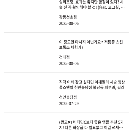
실리프팅, 효과는 좋지만 함정이 있다? 시
술 전 꼭 확인해야 할 것! (feat. 코그실, 모
노실)
강동천호점
2025-08-06
이 정도면 마사지 아닌가요❓ 저통증 스킨
보톡스 체험기?
건대점
2025-08-06
직각 어깨 갖고 싶다면 어깨필러 시술 영상
톡스앤필 천안불당점 불당동 피부과, 필러
천안불당점
2025-07-29
(광고❌) 비타민C보다 좋은 앰플 추천 5가
지! 다른 화장품 다 필요없고 이걸 쓰세요
│앰플추천, 피부관리법, 피부홈케어, 스