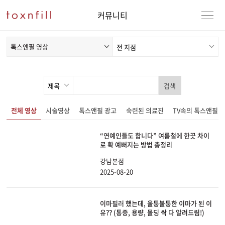
커뮤니티
톡스앤필 영상
검색
전체 영상
시술영상
톡스앤필 광고
숙련된 의료진
TV속의 톡스앤필
“연예인들도 합니다” 여름철에 한끗 차이
로 확 예뻐지는 방법 총정리
강남본점
2025-08-20
이마필러 했는데, 울퉁불퉁한 이마가 된 이
유?? (통증, 용량, 몰딩 싹 다 알려드림!)