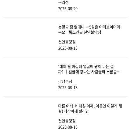
구리점
2025-08-20
눈밑 꺼짐 없애니… 5살은 어려보이더라
구요ㅣ톡스앤필 천안불당점
천안불당점
2025-08-13
‘대체 뭘 하길래 얼굴에 광이 나는 걸
까?’│얼굴에 광나는 사람들의 소름돋는
공통점
강남본점
2025-08-13
마른 어깨·비대칭 어깨, 여름엔 이렇게 해
결! 직각어깨 필러?
천안불당점
2025-08-13