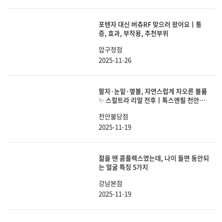
포텐자 대신 버츄RF 맞으러 왔어요ㅣ통
증, 효과, 부작용, 추천부위
압구정점
2025-11-26
팔자·눈밑·옆볼, 자연스럽게 차오른 볼륨
✨ 스컬트라 리얼 전후ㅣ톡스앤필 천안불
당점
천안불당점
2025-11-19
젊을 땐 콤플렉스였는데, 나이 들면 동안되
는 얼굴 특징 5가지
강남본점
2025-11-19