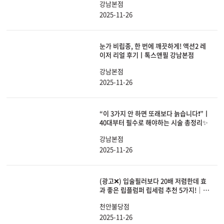
강남본점
2025-11-26
눈가 비립종, 한 번에 깨끗하게! 액션2 레
이저 리얼 후기ㅣ톡스앤필 강남본점
강남본점
2025-11-26
“이 3가지 안 하면 또래보다 늙습니다❗”ㅣ
40대부터 필수로 해야하는 시술 총정리✨
강남본점
2025-11-26
(광고❌) 입술필러보다 20배 저렴한데 효
과 좋은 립플럼퍼 립세럼 추천 5가지!｜립
플럼퍼추천, 립세럼추천, 입술각질관리,
천안불당점
립케어
2025-11-26