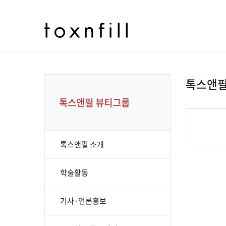
톡스앤필
톡스앤필 뷰티그룹
톡스앤필 소개
학술활동
기사·언론홍보