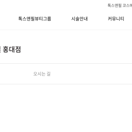
톡스앤필 코스
톡스앤필뷰티그룹
시술안내
커뮤니티
 홍대점
오시는 길