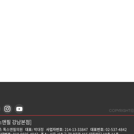
포구 양화로 162, 좋은사람들빌딩 11~12층
포구 양화로 162, 건물 뒤(후문,메가커피 앞)
COPYRIGHTⓒ
스앤필 강남본점]
:
톡스앤필의원
대표:
박대정
사업자번호:
214-13-33847
대표번호:
02-537-4842
치
홍대입구역 8번출구 카카오프렌즈 건물 11~12층