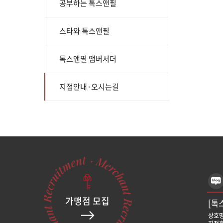
공부하는 톡스앤필
스타와 톡스앤필
톡스앤필 앰버서더
지점안내·오시는길
서울 마
서울 마
가맹점 모집
[톡
상호명
간략위