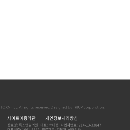
네이버 지도
네이버 지도
TOXNFILL. All rights reserved.
Designed by TRIUP corporation.
사이트이용약관
개인정보처리방침
상호명:
톡스앤필의원
대표:
박대정
사업자번호:
214-13-33847
홈페이지
대표번호:
1661-4842
진료과목:
피부과, 성형외과