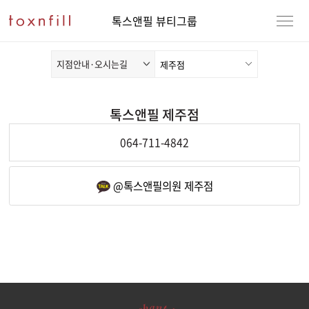
톡스앤필 뷰티그룹
지점안내·오시는길
톡스앤필 제주점
전화연동
064-711-4842
카카오채널 열기
@톡스앤필의원 제주점
강남본점
남자
강동천호점
여자
강서점
건대점