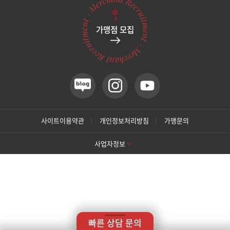
관악서울대입구점
네이버지도 어
가맹점 모집
네이버지도 어
제주특별자치도 제주시 노형로 378,
청담빌딩 2층 201호(노형동)
광주상무점
카카오네비 어플리케이션 실행
티맵 어플리케이션 실행
카카오네비
티맵
광주첨단점
카카오네비 어플리케이션 실행
티맵 어플리케이션 실행
카카오네비
티맵
구리점
간략위치
제주특별자치도 제주시 노형로 378, 청담빌딩 2층 201호(노
형동)
사이트이용약관
개인정보처리방침
가맹문의
노원점
노형오거리 노형초등학교 방향, 건너편
주차안내
건물 내 주차 가능
사업자정보
명동점
진료시간
월요일
오전 10:00 ~ 오후 8:00
[톡스앤필 강남본점]
화요일
오전 10:00 ~ 오후 7:00
상호명: 톡스앤필의원
대표: 박대정
사업자번호: 214-13-33847
목동점
수요일
오전 10:00 ~ 오후 8:00
대표번호: 02-537-4842
지점휴대번호: 010-9025-4842
목요일
오전 10:00 ~ 오후 7:30
주소: 서울 서초구 강남대로 415 대동빌딩 10층 11층
금요일
오전 10:00 ~ 오후 7:30
[톡스앤필 강동천호점]
미아사거리점
토요일
오전 09:30 ~ 오후 3:30
상호명: 톡스앤필의원
대표: 박대정
사업자번호: 214-13-33847
상호명: 톡스앤필의원
대표: 윤형돈
사업자번호: 212-25-50580
점심시간
오후 01:00 ~ 오후 2:00
대표번호: 1661-4842
진료과목: 피부과, 성형외과
대표번호: 02-472-9599
지점휴대번호: 010-8758-0017
COPYRIGHTⓒ
TOXNFILL. All rights reserved.
빠른 상담 문의
※토요일 점심시간 없이 진료합니다.
주소: 서울 강동구 천호대로157길 14 나비빌딩 14층
부산서면점
Designed by TRIUP corporation.