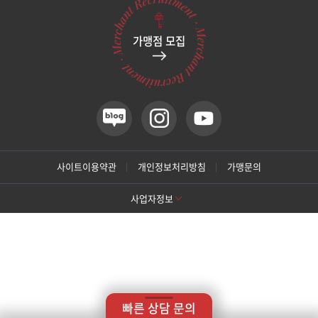
관악서울대입구점
네이버지도 어
가맹점 모집
네이버지도 어
경기 고양시 일산서구 중앙로 1413,
동영빌딩 3층
광주상무점
카카오네비 어플리케이션 실행
티맵 어플리케이션 실행
카카오네비
티맵
광주첨단점
카카오네비 어플리케이션 실행
티맵 어플리케이션 실행
카카오네비
티맵
구리점
간략위치
경기 고양시 일산서구 중앙로 1413, 동영빌딩 3층
주엽역 1번출구 50M
사이트이용약관
개인정보처리방침
가맹문의
노원점
주차안내
동영빌딩 지상 주차장 및 기계식 주차장 병원 건물 뒷편 삼부
르네상스 건물 지상, 지하 주차장
사업자정보
명동점
진료시간
평 일
오전 10시 00분 ~ 오후 8시 00분
[톡스앤필 강남본점]
토요일
오전 10시 00분 ~ 오후 4시 00분
상호명: 톡스앤필의원
대표: 박대정
사업자번호: 214-13-33847
목동점
점심시간
오후 1시 ~ 오후 2시
대표번호: 02-537-4842
지점휴대번호: 010-9025-4842
※토요일 점심시간 없이 진료합니다.
주소: 서울 서초구 강남대로 415 대동빌딩 10층 11층
※일요일, 공휴일 휴진입니다.
[톡스앤필 강동천호점]
미아사거리점
상호명: 톡스앤필의원
대표: 박대정
사업자번호: 214-13-33847
상호명: 톡스앤필의원
대표: 윤형돈
사업자번호: 212-25-50580
홈페이지
대표번호: 1661-4842
진료과목: 피부과, 성형외과
바로가기
대표번호: 02-472-9599
지점휴대번호: 010-8758-0017
COPYRIGHTⓒ
TOXNFILL. All rights reserved.
빠른 상담 문의
주소: 서울 강동구 천호대로157길 14 나비빌딩 14층
부산서면점
Designed by TRIUP corporation.