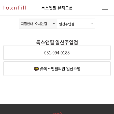
톡스앤필 뷰티그룹
지점안내·오시는길
톡스앤필 일산주엽점
전화연동
031-994-0188
카카오채널 열기
@톡스앤필의원 일산주엽
강남본점
남자
강동천호점
여자
강서점
건대점