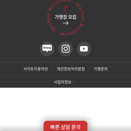
관악서울대입구점
가맹점 모집
광주상무점
네이버지도 어
네이버지도 어
경기 이천시 이섭대천로 1213,
경기 이천시 중리천로 105,
시계탑빌딩 5층
HN유료주차장
광주첨단점
구리점
카카오네비 어플리케이션 실행
카카오네비 어플리케이션 실행
티맵 어플리케이션 실행
티맵 어플리케이션 실행
카카오네비
카카오네비
티맵
티맵
사이트이용약관
개인정보처리방침
가맹문의
노원점
간략위치
(무료주차)
경기 이천시 이섭대천로 1213, 시계탑빌딩 5층
이천종합터미널 도보 2분
사업자정보
명동점
주차안내
1. 이천시 공영주차장 2. 이천시 중리천로 105 한일산업 주차
[톡스앤필 강남본점]
장(HM 유료 주차장) 병원에서 100m 거리에 위치 3. 남천상
상호명: 톡스앤필의원
대표: 박대정
사업자번호: 214-13-33847
가 공영주차장 (라온팰리스 뒷편 남천공원 지하주차장) * 주
목동점
대표번호: 02-537-4842
지점휴대번호: 010-9025-4842
차권 발급
주소: 서울 서초구 강남대로 415 대동빌딩 10층 11층
[톡스앤필 강동천호점]
진료시간
평 일
오전 10:00 ~ 오후 7:30
미아사거리점
상호명: 톡스앤필의원
대표: 박대정
사업자번호: 214-13-33847
상호명: 톡스앤필의원
대표: 윤형돈
사업자번호: 212-25-50580
토요일
오전 10:00 ~ 오후 2:00
대표번호: 1661-4842
진료과목: 피부과, 성형외과
대표번호: 02-472-9599
지점휴대번호: 010-8758-0017
점심시간
오후 1:00 ~ 오후 2:00
COPYRIGHTⓒ
TOXNFILL. All rights reserved.
빠른 상담 문의
주소: 서울 강동구 천호대로157길 14 나비빌딩 14층
부산서면점
Designed by TRIUP corporation.
※일요일, 공휴일은 휴진입니다.