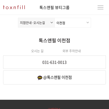
톡스앤필 뷰티그룹
지점안내·오시는길
톡스앤필 이천점
오시는 길
외부 주차안내
전화연동
031-631-0013
강남본점
남자
카카오채널 열기
@톡스앤필 이천점
강동천호점
여자
강서점
건대점