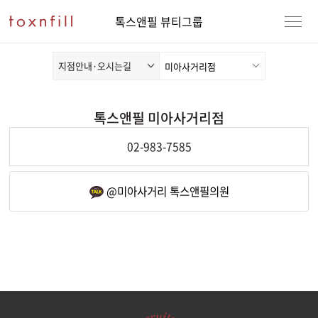
톡스앤필 뷰티그룹
지점안내·오시는길
톡스앤필 미아사거리점
전화연동
02-983-7585
카카오채널 열기
@미아사거리 톡스앤필의원
강남본점
남자
강동천호점
여자
강서점
건대점