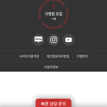
관악서울대입구점
네이버지도 어
가맹점 모집
네이버지도 어
서울 강북구 도봉로 34,
트레지오빌딩 2F
광주상무점
카카오네비 어플리케이션 실행
티맵 어플리케이션 실행
카카오네비
티맵
광주첨단점
카카오네비 어플리케이션 실행
티맵 어플리케이션 실행
카카오네비
티맵
구리점
간략위치
서울 강북구 도봉로 34, 트레지오빌딩 2F
4호선 미아사거리역 3번 출구
사이트이용약관
개인정보처리방침
가맹문의
노원점
주차안내
트레지오빌딩 주차장 (무료주차)
사업자정보
진료시간
월 화 금
오전 10:30 ~ 오후 8:00
명동점
수
오전 10:30 ~ 오후 4:00
[톡스앤필 강남본점]
목
오전 10:30 ~ 오후 6:00
상호명: 톡스앤필의원
대표: 박대정
사업자번호: 214-13-33847
목동점
토요일
오전 10:30 ~ 오후 3:00
대표번호: 02-537-4842
지점휴대번호: 010-9025-4842
※점심/저녁시간 없이 진료합니다.
주소: 서울 서초구 강남대로 415 대동빌딩 10층 11층
※일요일은 휴진입니다.
[톡스앤필 강동천호점]
미아사거리점
상호명: 톡스앤필의원
대표: 박대정
사업자번호: 214-13-33847
상호명: 톡스앤필의원
대표: 윤형돈
사업자번호: 212-25-50580
홈페이지
대표번호: 1661-4842
진료과목: 피부과, 성형외과
바로가기
대표번호: 02-472-9599
지점휴대번호: 010-8758-0017
COPYRIGHTⓒ
TOXNFILL. All rights reserved.
빠른 상담 문의
주소: 서울 강동구 천호대로157길 14 나비빌딩 14층
부산서면점
Designed by TRIUP corporation.