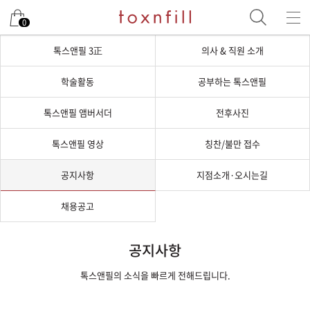
0
톡스앤필 3正
의사 & 직원 소개
학술활동
공부하는 톡스앤필
톡스앤필 앰버서더
전후사진
톡스앤필 영상
칭찬/불만 접수
공지사항
지점소개·오시는길
채용공고
공지사항
톡스앤필의 소식을 빠르게 전해드립니다.