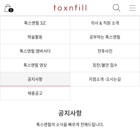
0
톡스앤필 3正
의사 & 직원 소개
학술활동
공부하는 톡스앤필
톡스앤필 앰버서더
전후사진
톡스앤필 영상
칭찬/불만 접수
공지사항
지점소개·오시는길
채용공고
공지사항
톡스앤필의 소식을 빠르게 전해드립니다.