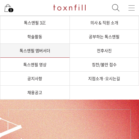
0
톡스앤필 3正
의사 & 직원 소개
학술활동
공부하는 톡스앤필
톡스앤필 앰버서더
전후사진
톡스앤필 영상
칭찬/불만 접수
공지사항
지점소개·오시는길
채용공고
톡스앤필 앰버서더