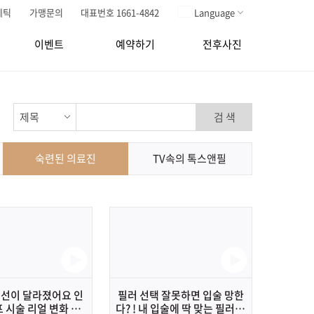
메틱
가맹문의
대표번호 1661-4842
Language
이벤트
예약하기
전후사진
검 색
숙련된 의료진
TV속의 톡스앤필
턱선이 달라졌어요 인
필러 선택 잘못하면 입술 망한
 시술 리얼 변화 공
다? ! 내 입술에 딱 맞는 필러 고