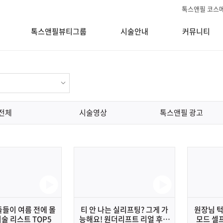
톡스앤필 코스
톡스앤필뷰티그룹
시술안내
커뮤니티
전체
시술영상
톡스앤필 광고
들이 여름 전에 몰
티 안 나는 실리프팅? 그게 가
원장님 
시술 리스트 TOP5
능해요! 원더리프트 리얼 후기
모드 셀프