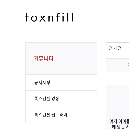
커뮤니티
공지사항
톡스앤필 영상
톡스앤필 웹드라마
여자 아이돌
래 받는 