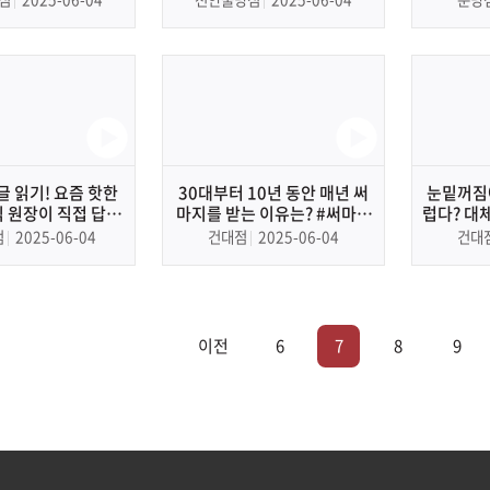
모드, 지방분해주사, 땀주사,
피지관리, 바디보톡스)
글 읽기! 요즘 핫한
30대부터 10년 동안 매년 써
눈밑꺼짐
 원장이 직접 답해
마지를 받는 이유는? #써마지
럽다? 대
드림!
#통증 #시술효과
레티젠 시술
점
2025-06-04
건대점
2025-06-04
건대
이전
6
7
8
9