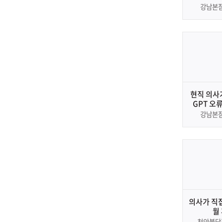
강남본
현직 의사가
GPT 오류
강남본
의사가 직접
월
천안불당