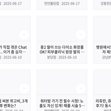
(다운타임X, 흉터X, 멍, 붓기 최
점
2025-06-17
천안불당점
2025-06-17
강동천
소화!)
 직접 겪은 Chat
중2 딸이 쓰는 다이소 화장품
병원에서도
.. 이거 좀 심각한
OK? 피부클리닉 원장 딸의 여
저 제
데..?
드름·선크림에 관한 찐 조언!
점
2025-06-10
분당점
2025-06-10
강남본
 써본 위고비, 3개
워터밤 가기 전 필수 시청! 노
리쥬란, 
 후 변화는?
출도 자신 있게! 해줄 시술 5가
후기! 동
지 추천해 드립니다 (feat. 인
점
2025-06-04
천안불당점
2025-06-04
분당