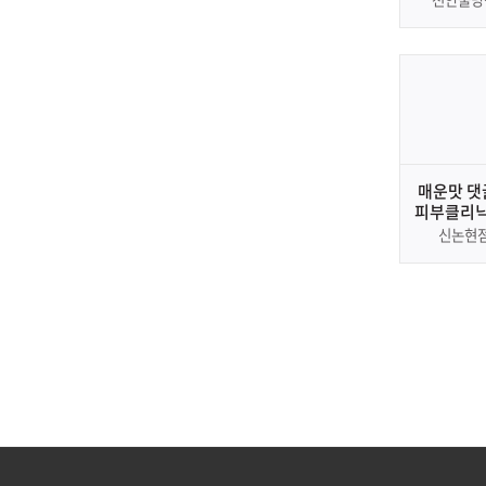
매운맛 댓
피부클리닉
신논현