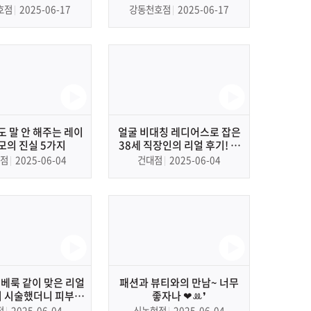
개!
르는 법
호점
2025-06-17
강동천호점
2025-06-17
 말 안 해주는 레이
얼굴 비대칭 레디어스로 잡은
모의 진실 5가지
38세 직장인의 리얼 후기! 볼
꺼짐 채우고 다음날 출근 OK!
점
2025-06-04
건대점
2025-06-04
쥬베룩 같이 맞은 리얼
패션과 뷰티와의 만남~ 너무
시 시술했더니 피부광
좋자나 ❤︎ꔛ❜
대박 났어요!
점
2025-06-04
신논현점
2025-06-04