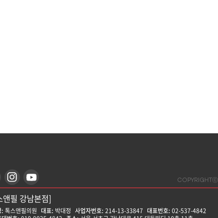
COPYRIGHTⓒ
스앤필 강남본점]
:
톡스앤필의원
대표:
박대정
사업자번호:
214-13-33847
대표번호:
02-537-4842