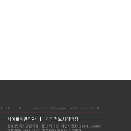
TOXNFILL. All rights reserved.
Designed by TRIUP corporation.
사이트이용약관
개인정보처리방침
상호명:
톡스앤필의원
대표:
박대정
사업자번호:
214-13-33847
대표번호:
1661-4842
진료과목:
피부과, 성형외과