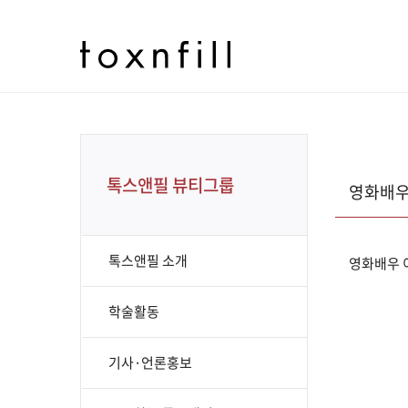
톡스앤필 뷰티그룹
영화배우
톡스앤필 소개
영화배우 
학술활동
기사·언론홍보