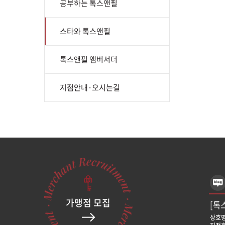
공부하는 톡스앤필
스타와 톡스앤필
톡스앤필 앰버서더
지점안내·오시는길
가맹점 모집
[톡
상호명