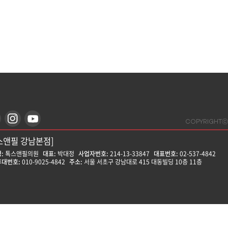
COPYRIGHTⓒ
스앤필 강남본점]
:
톡스앤필의원
대표:
박대정
사업자번호:
214-13-33847
대표번호:
02-537-4842
대번호:
010-9025-4842
주소:
서울 서초구 강남대로 415 대동빌딩 10층 11층
스앤필 강동천호점]
:
톡스앤필의원
대표:
윤형돈
사업자번호:
212-25-50580
대표번호:
02-472-9599
대번호:
010-8758-0017
주소:
서울 강동구 천호대로157길 14 나비빌딩 14층
스앤필 강서점]
:
톡스앤필의원
대표:
문영식
사업자번호:
755-37-01385
대표번호:
02-6958-8688
대번호:
010-3068-8291
주소:
서울 강서구 공항대로 190 푸리마타워 2층 201~207