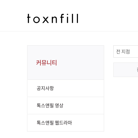
커뮤니티
공지사항
톡스앤필 영상
톡스앤필 웹드라마