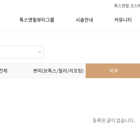
톡스앤필 코스
톡스앤필뷰티그룹
시술안내
커뮤니티
전체
쁘띠(보톡스/필러/리프팅)
피부
등록된 글이 없습니다.