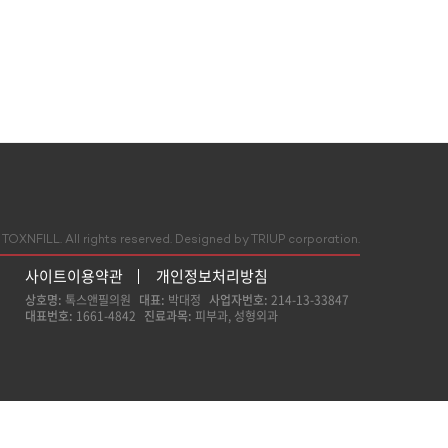
TOXNFILL. All rights reserved.
Designed by TRIUP corporation.
사이트이용약관
개인정보처리방침
상호명:
톡스앤필의원
대표:
박대정
사업자번호:
214-13-33847
대표번호:
1661-4842
진료과목:
피부과, 성형외과