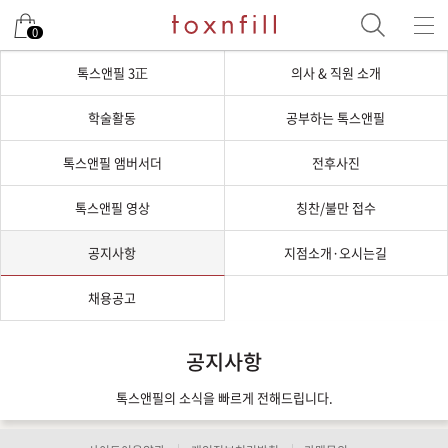
0
톡스앤필 3正
의사 & 직원 소개
학술활동
공부하는 톡스앤필
톡스앤필 앰버서더
전후사진
톡스앤필 영상
칭찬/불만 접수
공지사항
지점소개·오시는길
채용공고
공지사항
톡스앤필의 소식을 빠르게 전해드립니다.