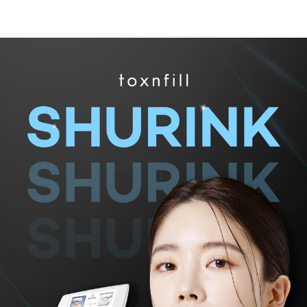
부천점
분당점
삼성점
세종점
송파점
수원인계점
신논현점
안양점
압구정점