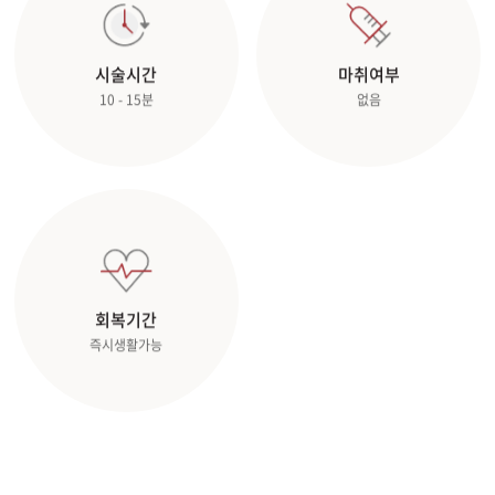
관악서울대입구점
시술시간
마취여부
10 - 15분
없음
광주상무점
광주첨단점
구리점
노원점
회복기간
명동점
즉시생활가능
목동점
미아사거리점
부산서면점