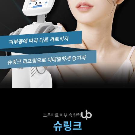
원주점
이천점
인천부평점
인천송도점
일산주엽점
잠실점
전주점
초음파로 피부 속 탄력
제주점
슈링크
천안불당점