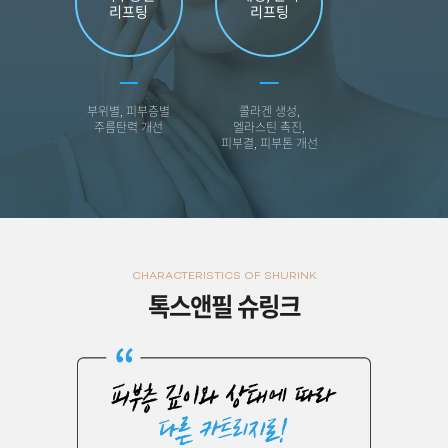
리프팅
리프팅
부위별, 피부층별
콜라겐 생성,
주름탄력 개선
엘라스틴 촉진,
피부결, 피부톤 개선
CHARACTERISTICS OF SHURINK
톡스앤필 슈링크