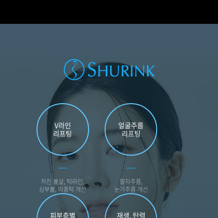
천안신부점
청주점
평택점
홍대점
V라인
얼굴주름
리프팅
리프팅
처진 볼살, 턱라인,
팔자주름,
심부볼, 이중턱 개선
눈가주름 개선
피부층별
재생, 탄력