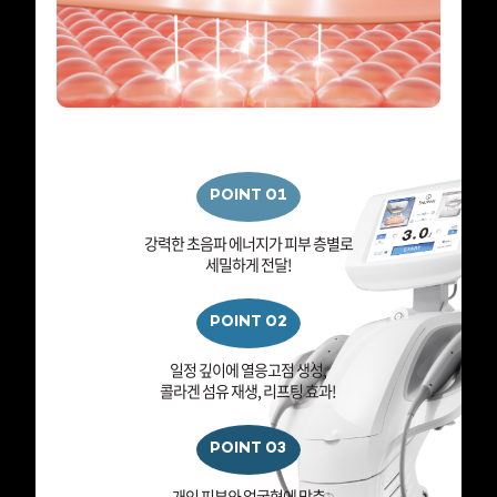
POINT 01
강력한 초음파 에너지가 피부 층별로
세밀하게 전달!
POINT 02
일정 깊이에 열응고점 생성,
콜라겐 섬유 재생, 리프팅 효과!
POINT 03
개인 피부와 얼굴형에 맞춘