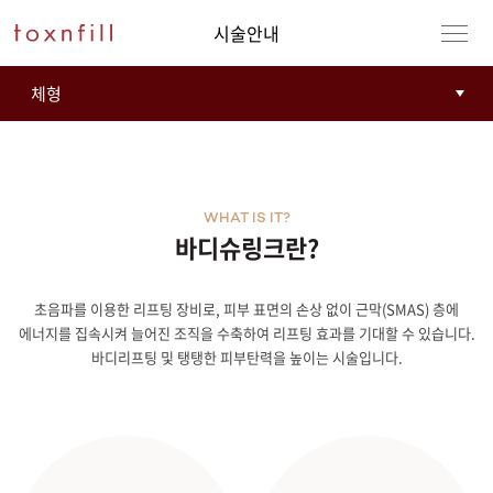
시술안내
WHAT IS IT?
바디슈링크란?
초음파를 이용한 리프팅 장비로, 피부 표면의 손상 없이 근막(SMAS) 층에
강남본점
남자
에너지를 집속시켜 늘어진 조직을 수축하여 리프팅 효과를 기대할 수 있습니다.
바디리프팅 및 탱탱한 피부탄력을 높이는 시술입니다.
강동천호점
여자
강서점
건대점