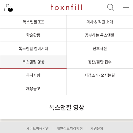
0
톡스앤필 3正
의사 & 직원 소개
학술활동
공부하는 톡스앤필
톡스앤필 앰버서더
전후사진
톡스앤필 영상
칭찬/불만 접수
공지사항
지점소개·오시는길
채용공고
톡스앤필 영상
사이트이용약관
개인정보처리방침
가맹문의