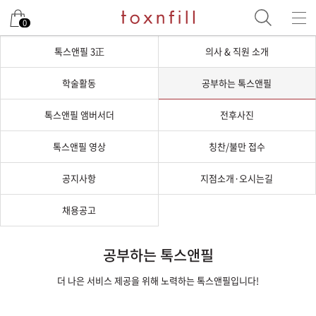
0
톡스앤필 3正
의사 & 직원 소개
학술활동
공부하는 톡스앤필
톡스앤필 앰버서더
전후사진
톡스앤필 영상
칭찬/불만 접수
공지사항
지점소개·오시는길
채용공고
공부하는 톡스앤필
더 나은 서비스 제공을 위해 노력하는 톡스앤필입니다!