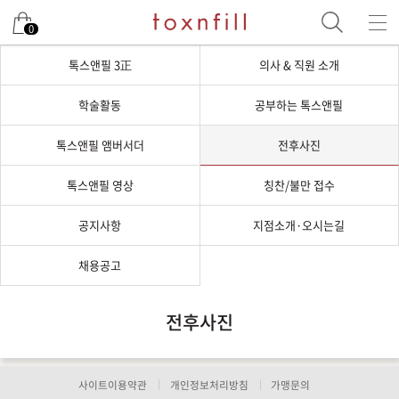
0
톡스앤필 3正
의사 & 직원 소개
학술활동
공부하는 톡스앤필
톡스앤필 앰버서더
전후사진
톡스앤필 영상
칭찬/불만 접수
공지사항
지점소개·오시는길
채용공고
전후사진
사이트이용약관
개인정보처리방침
가맹문의