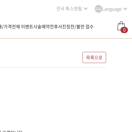
전국 톡스앤필
Language
내/가격
전체 이벤트
시술예약
전후사진
칭찬/불만 접수
0
목록으로