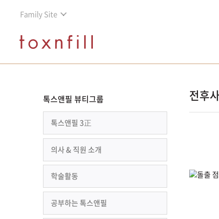
Family Site
전후
톡스앤필 뷰티그룹
톡스앤필 3正
의사 & 직원 소개
학술활동
공부하는 톡스앤필