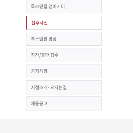
톡스앤필 앰버서더
전후사진
톡스앤필 영상
칭찬/불만 접수
공지사항
지점소개·오시는길
채용공고