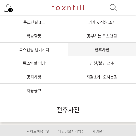
0
톡스앤필 3正
의사 & 직원 소개
학술활동
공부하는 톡스앤필
톡스앤필 앰버서더
전후사진
톡스앤필 영상
칭찬/불만 접수
공지사항
지점소개·오시는길
채용공고
전후사진
사이트이용약관
개인정보처리방침
가맹문의