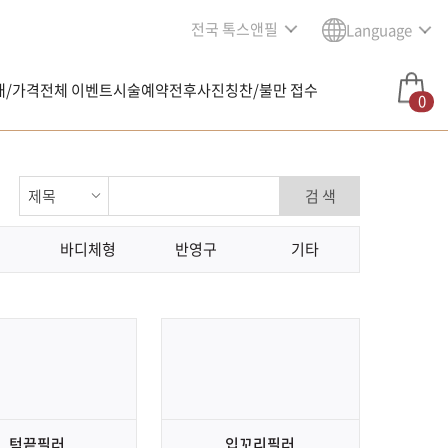
전국 톡스앤필
Language
내/가격
전체 이벤트
시술예약
전후사진
칭찬/불만 접수
0
검 색
바디체형
반영구
기타
턱끝필러
입꼬리필러