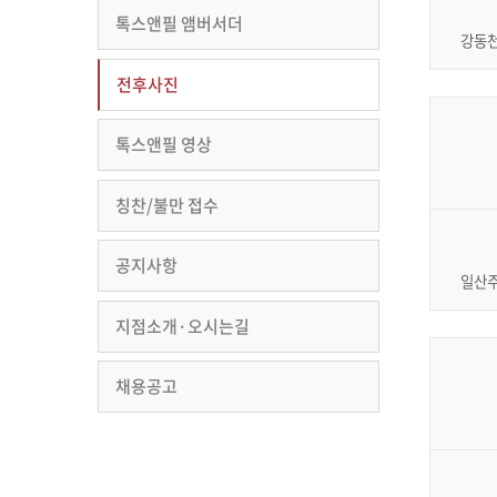
톡스앤필 앰버서더
강동
전후사진
톡스앤필 영상
칭찬/불만 접수
공지사항
일산
지점소개·오시는길
채용공고