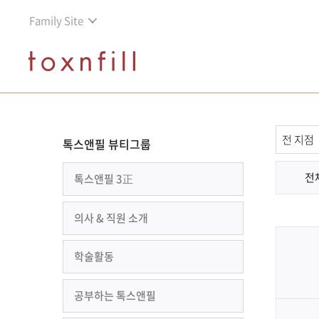
Family Site
톡스앤필 뷰티그룹
전
톡스앤필 3正
의사 & 직원 소개
학술활동
공부하는 톡스앤필