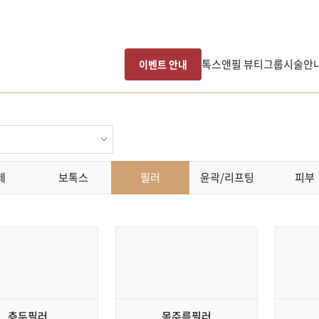
톡스앤필 뷰티그룹
시술안
이벤트 안내
체
보톡스
필러
윤곽/리프팅
피부
측두필러
목주름필러