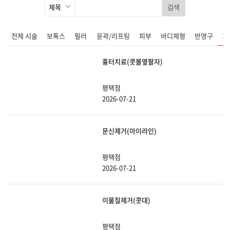
검색
전체 시술
보톡스
필러
윤곽/리프팅
피부
바디체형
반영구
기
흉터치료(콧볼옆팔자)
평택점
2026-07-21
문신제거(아이라인)
평택점
2026-07-21
이물질제거(콧대)
평택점