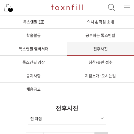
0
톡스앤필 3正
의사 & 직원 소개
학술활동
공부하는 톡스앤필
톡스앤필 앰버서더
전후사진
톡스앤필 영상
칭찬/불만 접수
공지사항
지점소개·오시는길
채용공고
전후사진