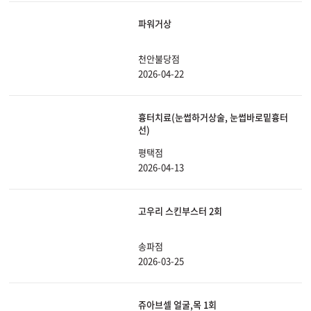
파워거상
천안불당점
2026-04-22
흉터치료(눈썹하거상술, 눈썹바로밑흉터
선)
평택점
2026-04-13
고우리 스킨부스터 2회
송파점
2026-03-25
쥬아브셀 얼굴,목 1회