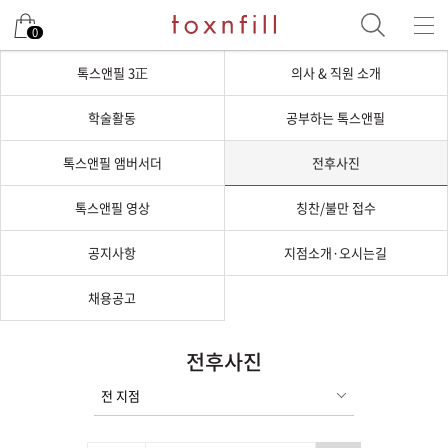
0
톡스앤필 3正
의사 & 직원 소개
학술활동
공부하는 톡스앤필
톡스앤필 앰버서더
전후사진
톡스앤필 영상
칭찬/불만 접수
공지사항
지점소개·오시는길
채용공고
전후사진