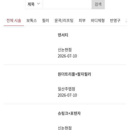
검색
전체 시술
보톡스
필러
윤곽/리프팅
피부
바디체형
반영구
기
덴서티
신논현점
2026-07-10
원더트리플+팔자필러
일산주엽점
2026-07-10
슈링크+포텐자
신논현점