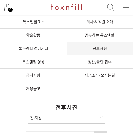
0
톡스앤필 3正
의사 & 직원 소개
학술활동
공부하는 톡스앤필
톡스앤필 앰버서더
전후사진
톡스앤필 영상
칭찬/불만 접수
공지사항
지점소개·오시는길
채용공고
전후사진