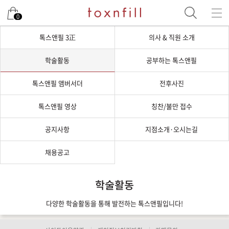
0
톡스앤필 3正
의사 & 직원 소개
학술활동
공부하는 톡스앤필
톡스앤필 앰버서더
전후사진
톡스앤필 영상
칭찬/불만 접수
공지사항
지점소개·오시는길
채용공고
학술활동
다양한 학술활동을 통해 발전하는 톡스앤필입니다!