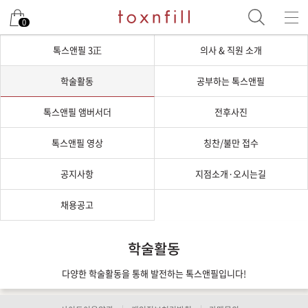
0
톡스앤필 3正
의사 & 직원 소개
학술활동
공부하는 톡스앤필
톡스앤필 앰버서더
전후사진
톡스앤필 영상
칭찬/불만 접수
공지사항
지점소개·오시는길
채용공고
학술활동
다양한 학술활동을 통해 발전하는 톡스앤필입니다!