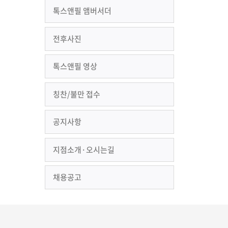
톡스앤필 앰버서더
전후사진
톡스앤필 영상
칭찬/불만 접수
공지사항
지점소개·오시는길
채용공고