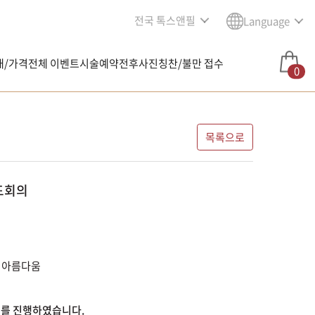
전국 톡스앤필
Language
내/가격
전체 이벤트
시술예약
전후사진
칭찬/불만 접수
0
목록으로
드회의
 아름다움
드회의를 진행하였습니다.