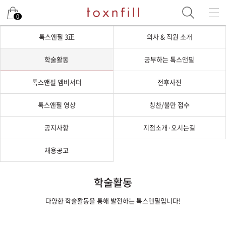
0
톡스앤필 3正
의사 & 직원 소개
학술활동
공부하는 톡스앤필
톡스앤필 앰버서더
전후사진
톡스앤필 영상
칭찬/불만 접수
공지사항
지점소개·오시는길
채용공고
학술활동
다양한 학술활동을 통해 발전하는 톡스앤필입니다!