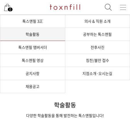
0
톡스앤필 3正
의사 & 직원 소개
학술활동
공부하는 톡스앤필
톡스앤필 앰버서더
전후사진
톡스앤필 영상
칭찬/불만 접수
공지사항
지점소개·오시는길
채용공고
학술활동
다양한 학술활동을 통해 발전하는 톡스앤필입니다!