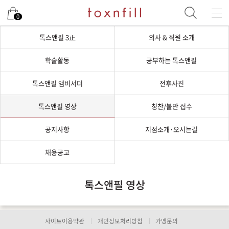
0
톡스앤필 3正
의사 & 직원 소개
학술활동
공부하는 톡스앤필
톡스앤필 앰버서더
전후사진
톡스앤필 영상
칭찬/불만 접수
공지사항
지점소개·오시는길
채용공고
톡스앤필 영상
사이트이용약관
개인정보처리방침
가맹문의