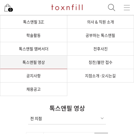
0
톡스앤필 3正
의사 & 직원 소개
학술활동
공부하는 톡스앤필
톡스앤필 앰버서더
전후사진
톡스앤필 영상
칭찬/불만 접수
공지사항
지점소개·오시는길
채용공고
톡스앤필 영상