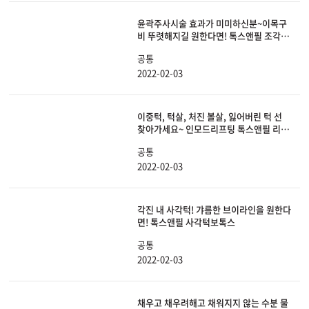
윤곽주사시술 효과가 미미하신분~이목구
비 뚜렷해지길 원한다면! 톡스앤필 조각주
사
공통
2022-02-03
이중턱, 턱살, 처진 볼살, 잃어버린 턱 선
찾아가세요~ 인모드리프팅 톡스앤필 리프
팅
공통
2022-02-03
각진 내 사각턱! 갸름한 브이라인을 원한다
면! 톡스앤필 사각턱보톡스
공통
2022-02-03
채우고 채우려해고 채워지지 않는 수분 물