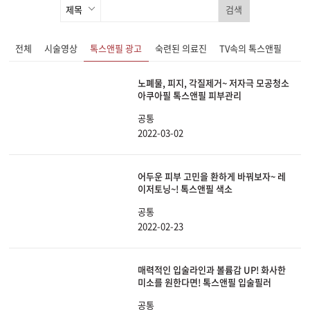
검색
전체
시술영상
톡스앤필 광고
숙련된 의료진
TV속의 톡스앤필
노폐물, 피지, 각질제거~ 저자극 모공청소
아쿠아필 톡스앤필 피부관리
공통
2022-03-02
어두운 피부 고민을 환하게 바꿔보자~ 레
이저토닝~! 톡스앤필 색소
공통
2022-02-23
매력적인 입술라인과 볼륨감 UP! 화사한
미소를 원한다면! 톡스앤필 입술필러
공통