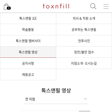
0
톡스앤필 3正
의사 & 직원 소개
학술활동
공부하는 톡스앤필
톡스앤필 앰버서더
전후사진
톡스앤필 영상
칭찬/불만 접수
공지사항
지점소개·오시는길
채용공고
톡스앤필 영상