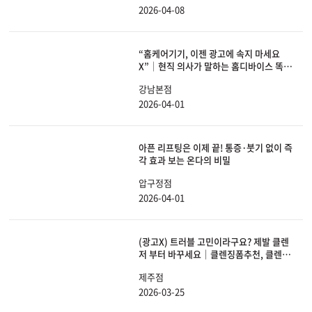
2026-04-08
“홈케어기기, 이젠 광고에 속지 마세요
X”│현직 의사가 말하는 홈디바이스 똑똑
하게 선택하는 방법
강남본점
2026-04-01
아픈 리프팅은 이제 끝! 통증·붓기 없이 즉
각 효과 보는 온다의 비밀
압구정점
2026-04-01
(광고X) 트러블 고민이라구요? 제발 클렌
저 부터 바꾸세요｜클렌징폼추천, 클렌징
폼, 세안법, 약산성, 약알칼리성
제주점
2026-03-25