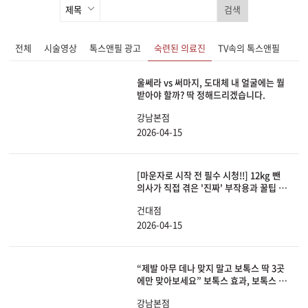
검색
전체
시술영상
톡스앤필 광고
숙련된 의료진
TV속의 톡스앤필
울쎄라 vs 써마지, 도대체 내 얼굴에는 뭘
받아야 할까? 딱 정해드리겠습니다.
강남본점
2026-04-15
[마운자로 시작 전 필수 시청!!] 12kg 뺀
의사가 직접 겪은 '진짜' 부작용과 꿀팁 다
털어드립니다!
건대점
2026-04-15
“제발 아무 데나 맞지 말고 보톡스 딱 3곳
에만 맞아보세요” 보톡스 효과, 보톡스 부
작용, 추천하는 부위, 절대 맞으면 안 되는
강남본점
곳까지 딱 알려드리겠습니다.