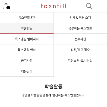
0
톡스앤필 3正
의사 & 직원 소개
학술활동
공부하는 톡스앤필
톡스앤필 앰버서더
전후사진
톡스앤필 영상
칭찬/불만 접수
공지사항
지점소개·오시는길
채용공고
학술활동
다양한 학술활동을 통해 발전하는 톡스앤필입니다!