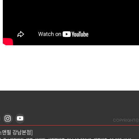
COPYRIGHTⓒ
스앤필 강남본점]