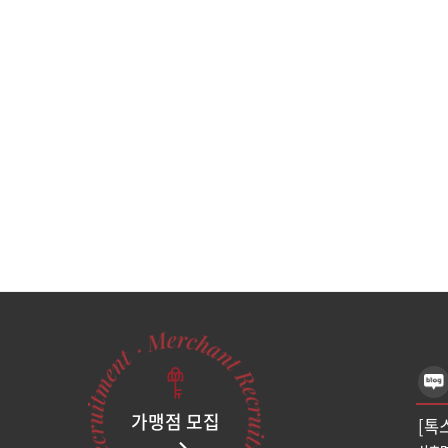
가맹점 모집
[톡