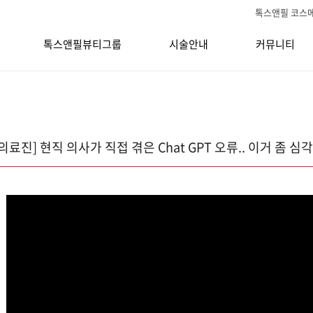
톡스앤필 코스
톡스앤필뷰티그룹
시술안내
커뮤니티
의료진] 현직 의사가 직접 겪은 Chat GPT 오류.. 이거 좀 심각