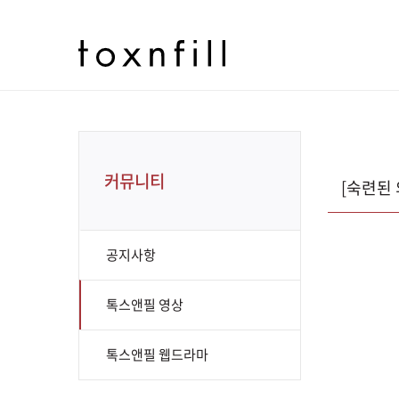
커뮤니티
[숙련된 
공지사항
톡스앤필 영상
톡스앤필 웹드라마