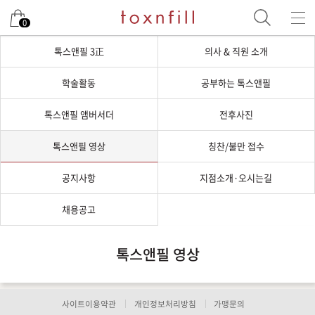
0
톡스앤필 3正
의사 & 직원 소개
학술활동
공부하는 톡스앤필
톡스앤필 앰버서더
전후사진
톡스앤필 영상
칭찬/불만 접수
공지사항
지점소개·오시는길
채용공고
톡스앤필 영상
사이트이용약관
개인정보처리방침
가맹문의