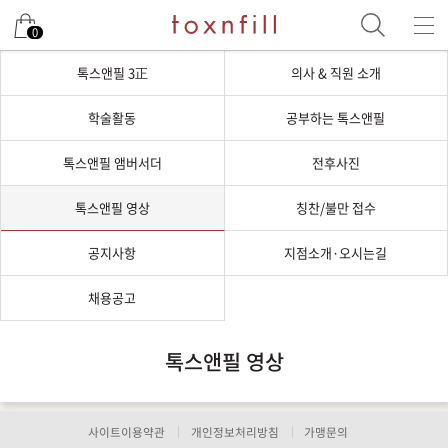
0
톡스앤필 3正
의사 & 직원 소개
학술활동
공부하는 톡스앤필
톡스앤필 앰버서더
전후사진
톡스앤필 영상
칭찬/불만 접수
공지사항
지점소개·오시는길
채용공고
톡스앤필 영상
사이트이용약관
개인정보처리방침
가맹문의