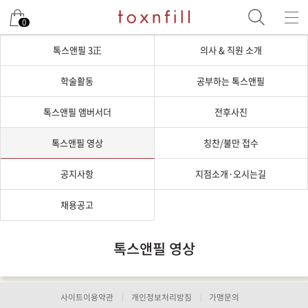
0
톡스앤필 3正
의사 & 직원 소개
학술활동
공부하는 톡스앤필
톡스앤필 앰버서더
전후사진
톡스앤필 영상
칭찬/불만 접수
공지사항
지점소개·오시는길
채용공고
톡스앤필 영상
사이트이용약관
개인정보처리방침
가맹문의