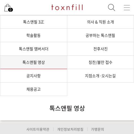
0
톡스앤필 3正
의사 & 직원 소개
학술활동
공부하는 톡스앤필
톡스앤필 앰버서더
전후사진
톡스앤필 영상
칭찬/불만 접수
공지사항
지점소개·오시는길
채용공고
톡스앤필 영상
사이트이용약관
개인정보처리방침
가맹문의