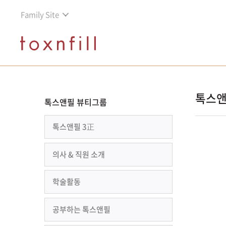
Family Site
톡스앤
톡스앤필 뷰티그룹
톡스앤필 3正
의사 & 직원 소개
학술활동
공부하는 톡스앤필