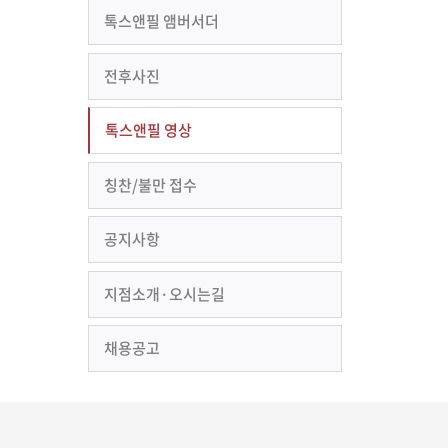
톡스앤필 앰버서더
전후사진
톡스앤필 영상
칭찬/불만 접수
공지사항
지점소개·오시는길
채용공고