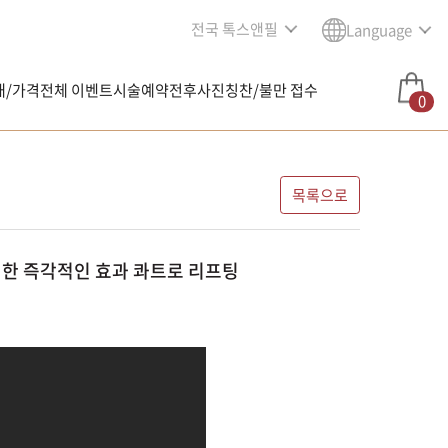
전국 톡스앤필
Language
내/가격
전체 이벤트
시술예약
전후사진
칭찬/불만 접수
0
목록으로
 덜한 즉각적인 효과 콰트로 리프팅