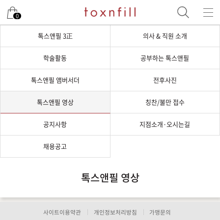
0
톡스앤필 3正
의사 & 직원 소개
학술활동
공부하는 톡스앤필
톡스앤필 앰버서더
전후사진
톡스앤필 영상
칭찬/불만 접수
공지사항
지점소개·오시는길
채용공고
톡스앤필 영상
사이트이용약관
개인정보처리방침
가맹문의