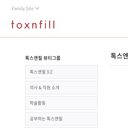
Family Site
톡스앤
톡스앤필 뷰티그룹
톡스앤필 3正
의사 & 직원 소개
학술활동
공부하는 톡스앤필