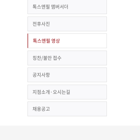
톡스앤필 앰버서더
전후사진
톡스앤필 영상
칭찬/불만 접수
공지사항
지점소개·오시는길
채용공고