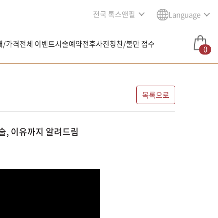
전국 톡스앤필
Language
내/가격
전체 이벤트
시술예약
전후사진
칭찬/불만 접수
0
목록으로
술, 이유까지 알려드림