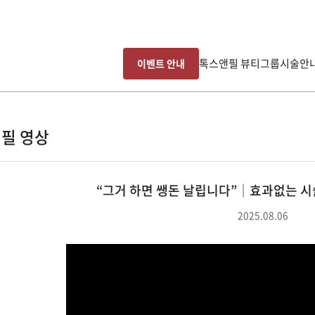
톡스앤필 뷰티그룹
시술안
이벤트 안내
필 영상
“그거 하면 쌩돈 날립니다”│효과없는 시
2025.08.06