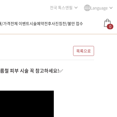
전국 톡스앤필
Language
내/가격
전체 이벤트
시술예약
전후사진
칭찬/불만 접수
0
목록으로
 여름철 피부 시술 꼭 참고하세요!✅