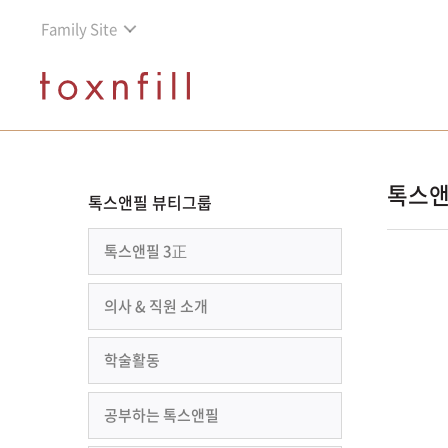
Family Site
톡스앤
톡스앤필 뷰티그룹
톡스앤필 3正
의사 & 직원 소개
학술활동
공부하는 톡스앤필