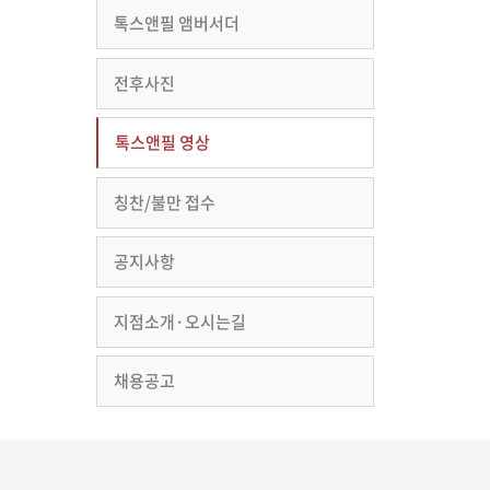
톡스앤필 앰버서더
전후사진
톡스앤필 영상
칭찬/불만 접수
공지사항
지점소개·오시는길
채용공고