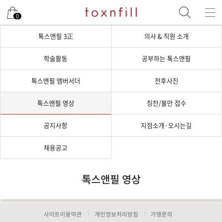
0
톡스앤필 3正
의사 & 직원 소개
학술활동
공부하는 톡스앤필
톡스앤필 앰버서더
전후사진
톡스앤필 영상
칭찬/불만 접수
공지사항
지점소개·오시는길
채용공고
톡스앤필 영상
사이트이용약관
개인정보처리방침
가맹문의