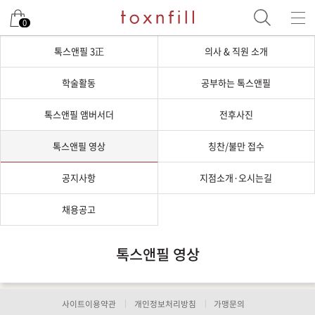
0
톡스앤필 3正
의사 & 직원 소개
학술활동
공부하는 톡스앤필
톡스앤필 앰버서더
전후사진
톡스앤필 영상
칭찬/불만 접수
공지사항
지점소개·오시는길
채용공고
톡스앤필 영상
사이트이용약관
개인정보처리방침
가맹문의