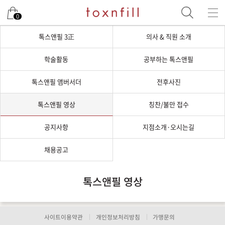
0
톡스앤필 3正
의사 & 직원 소개
학술활동
공부하는 톡스앤필
톡스앤필 앰버서더
전후사진
톡스앤필 영상
칭찬/불만 접수
공지사항
지점소개·오시는길
채용공고
톡스앤필 영상
사이트이용약관
개인정보처리방침
가맹문의