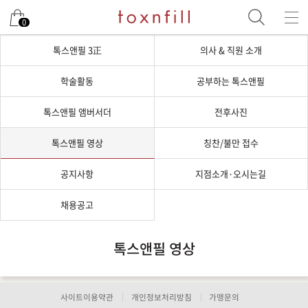
0
톡스앤필 3正
의사 & 직원 소개
학술활동
공부하는 톡스앤필
톡스앤필 앰버서더
전후사진
톡스앤필 영상
칭찬/불만 접수
공지사항
지점소개·오시는길
채용공고
톡스앤필 영상
사이트이용약관
개인정보처리방침
가맹문의